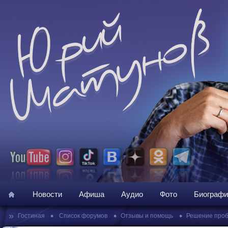
Новости
Афиша
Аудио
Фото
Биографи
»
•
•
•
Гостиная
Список форумов
Отзывы и помощь
Решение про