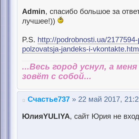
Admin
, спасибо большое за отве
лучшее!))
P.S.
http://podrobnosti.ua/2177594-
polzovatsja-jandeks-i-vkontakte.htm
...Весь город уснул, а мен
зовёт с собой...
Счастье737
» 22 май 2017, 21:
ЮлияYULIYA
, сайт Юрия не вхо