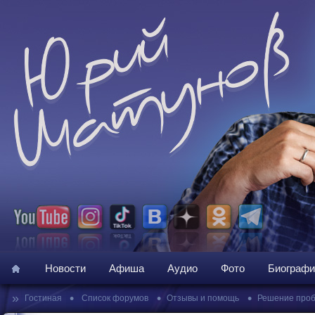
Новости
Афиша
Аудио
Фото
Биографи
»
•
•
•
Гостиная
Список форумов
Отзывы и помощь
Решение про