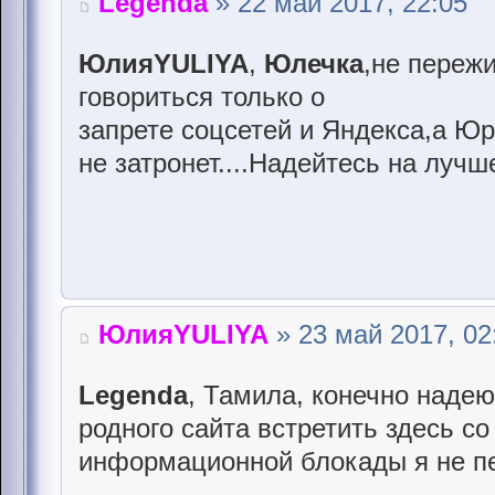
Legenda
» 22 май 2017, 22:05
ЮлияYULIYA
,
Юлечка
,не переж
говориться только о
запрете соцсетей и Яндекса,а Юр
не затронет....Надейтесь на лучш
ЮлияYULIYA
» 23 май 2017, 02
Legenda
, Тамила, конечно надею
родного сайта встретить здесь со
информационной блокады я не п