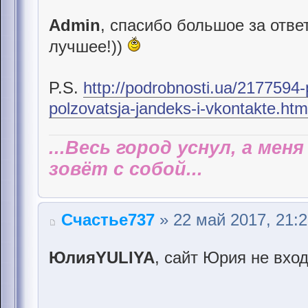
Admin
, спасибо большое за отве
лучшее!))
P.S.
http://podrobnosti.ua/2177594-
polzovatsja-jandeks-i-vkontakte.htm
...Весь город уснул, а мен
зовёт с собой...
Счастье737
» 22 май 2017, 21:
ЮлияYULIYA
, сайт Юрия не вхо