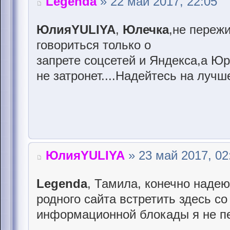
Legenda
» 22 май 2017, 22:05
ЮлияYULIYA
,
Юлечка
,не переж
говориться только о
запрете соцсетей и Яндекса,а Юр
не затронет....Надейтесь на лучш
ЮлияYULIYA
» 23 май 2017, 02
Legenda
, Тамила, конечно надею
родного сайта встретить здесь со
информационной блокады я не п