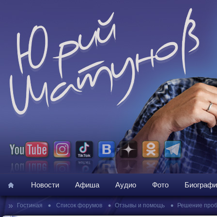
Новости
Афиша
Аудио
Фото
Биографи
»
•
•
•
Гостиная
Список форумов
Отзывы и помощь
Решение про