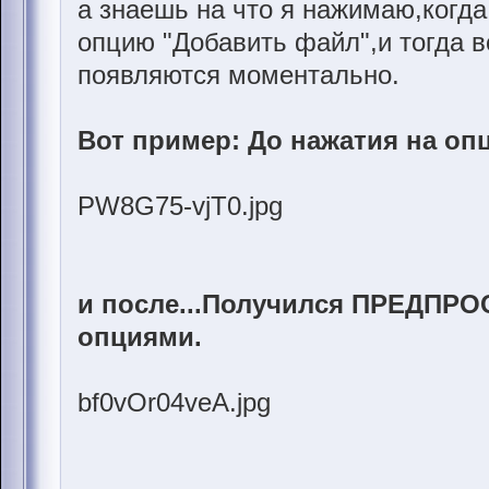
а знаешь на что я нажимаю,когда
опцию "Добавить файл",и тогда 
появляются моментально.
Вот пример: До нажатия на о
PW8G75-vjT0.jpg
и после...Получился ПРЕДПРО
опциями.
bf0vOr04veA.jpg