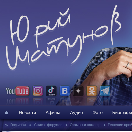
Новости
Афиша
Аудио
Фото
Биографи
»
•
•
•
Гостиная
Список форумов
Отзывы и помощь
Решение про