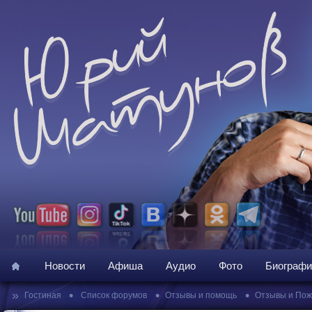
Новости
Афиша
Аудио
Фото
Биографи
»
•
•
•
Гостиная
Список форумов
Отзывы и помощь
Отзывы и По