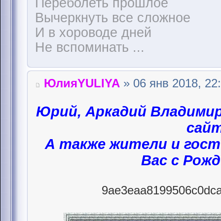
Переболеть прошлое
Вычеркнуть все сложное
И в хороводе дней
Не вспоминать ...
ЮлияYULIYA
» 06 янв 2018, 22
Юрий, Аркадий Владими
сайт
А также жители и гост
Вас с Рож
9ae3eaa8199506c0dca