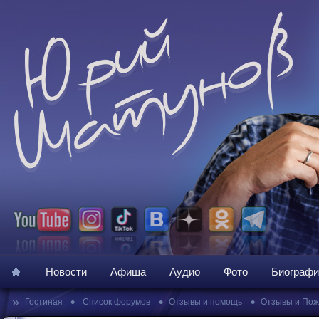
Новости
Афиша
Аудио
Фото
Биографи
»
•
•
•
Гостиная
Список форумов
Отзывы и помощь
Отзывы и По