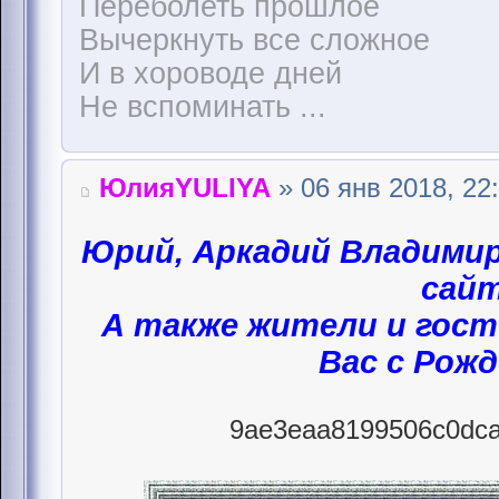
Переболеть прошлое
Вычеркнуть все сложное
И в хороводе дней
Не вспоминать ...
ЮлияYULIYA
» 06 янв 2018, 22
Юрий, Аркадий Владими
сайт
А также жители и гост
Вас с Рож
9ae3eaa8199506c0dca