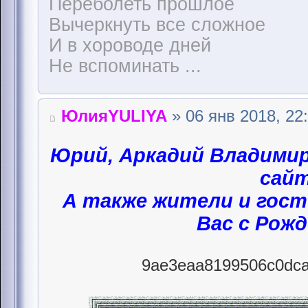
Переболеть прошлое
Вычеркнуть все сложное
И в хороводе дней
Не вспоминать ...
ЮлияYULIYA
» 06 янв 2018, 22
Юрий, Аркадий Владими
сайт
А также жители и гост
Вас с Рож
9ae3eaa8199506c0dca