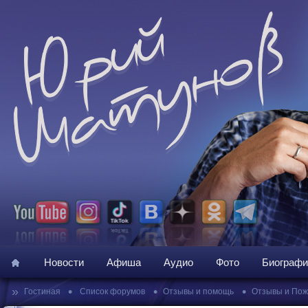
Новости
Афиша
Аудио
Фото
Биографи
»
•
•
•
Гостиная
Список форумов
Отзывы и помощь
Отзывы и По