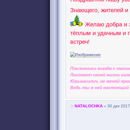
Знающего, жителей и
Желаю добра и з
тёплым и удачным и 
встреч!
Поклонники всегда с твои
Листают своей жизни кале
Юрьвасилич, не меняй про
Ведь ты в ней настоящий 
NATALOCHKA
» 30 дек 2017