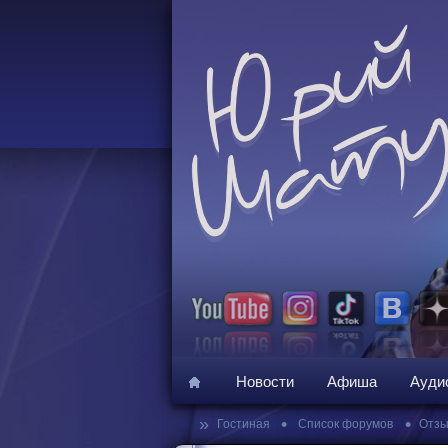
Новости
Афиша
Ауди
»
•
•
Гостиная
Список форумов
Отзы