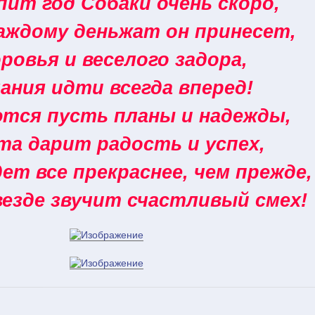
ит год Собаки очень скоро,
аждому деньжат он принесет,
ровья и веселого задора,
ания идти всегда вперед!
тся пусть планы и надежды,
та дарит радость и успех,
ет все прекраснее, чем прежде,
везде звучит счастливый смех!