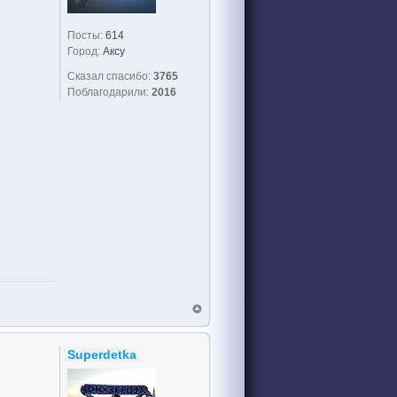
Посты:
614
Город:
Аксу
Сказал спасибо:
3765
Поблагодарили:
2016
!
Superdetka