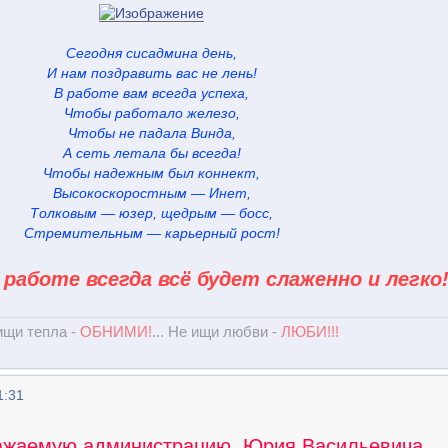
Сегодня сисадмина день,
И нам поздравить вас не лень!
В работе вам всегда успеха,
Чтобы работало железо,
Чтобы не падала Винда,
А сеть летала бы всегда!
Чтобы надежным был коннект,
Высокоскоростным — Инет,
Толковым — юзер, щедрым — босс,
Стремительным — карьерный рост!
 работе всегда всё будет слаженно и легко
 ищи тепла -
ОБНИМИ!
... Не ищи любви -
ЛЮБИ!!!
1:31
ажаемую администрацию, Юрия Васильевича,