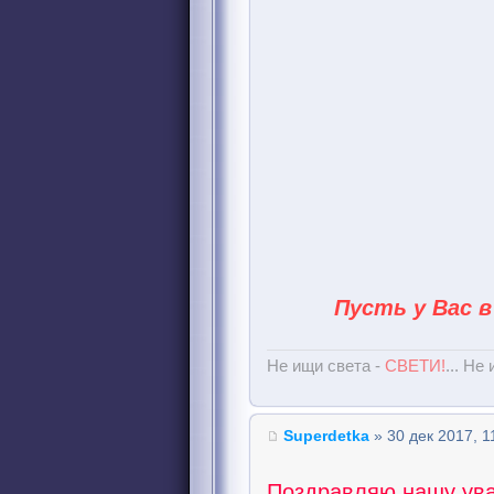
Пусть у Вас в
Не ищи света -
СВЕТИ!
... Не
Superdetka
» 30 дек 2017, 1
Поздравляю нашу ув