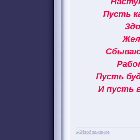
Наступ
Пусть к
Здо
Жел
Сбываю
Рабо
Пусть буд
И пусть 