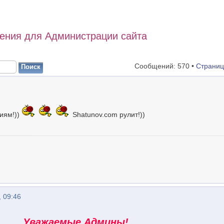
ения для Администрации сайта
Сообщений: 570 •
Страни
иям!))
Shatunov.com рулит!))
 09:46
Уважаемые Админы!