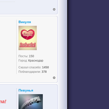
Викуля
Посты:
150
Город:
Краснодар
Сказал спасибо:
1450
Поблагодарили:
378
Певунья
та!