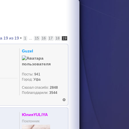
ца
19
из
19
•
...
1
15
16
17
18
19
Guzel
Посты:
941
Город:
Уфа
Сказал спасибо:
2848
Поблагодарили:
3544
ЮлияYULIYA
Поклонник