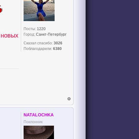
Посты:
1220
 новых
Город:
Санкт-Петербург
Сказал спасибо:
3026
Поблагодарили:
6380
NATALOCHKA
Поклонник