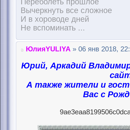
Переболеть прошлое
Вычеркнуть все сложное
И в хороводе дней
Не вспоминать ...
ЮлияYULIYA
» 06 янв 2018, 22
Юрий, Аркадий Владими
сайт
А также жители и гост
Вас с Рож
9ae3eaa8199506c0dca