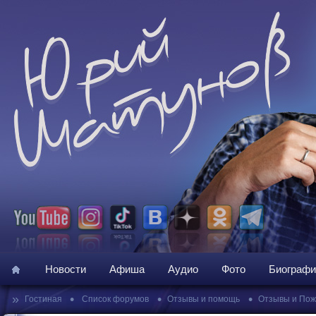
Новости
Афиша
Аудио
Фото
Биографи
»
•
•
•
Гостиная
Список форумов
Отзывы и помощь
Отзывы и По