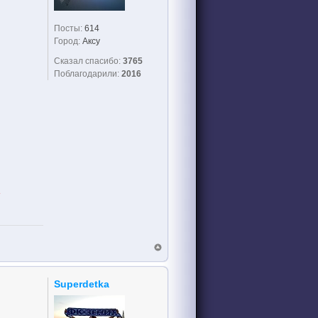
Посты:
614
Город:
Аксу
Сказал спасибо:
3765
Поблагодарили:
2016
!
Superdetka