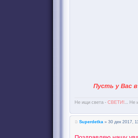
Пусть у Вас в
Не ищи света -
СВЕТИ!
... Не
Superdetka
» 30 дек 2017, 1
Поздравляю нашу ув