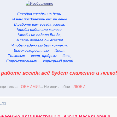
Сегодня сисадмина день,
И нам поздравить вас не лень!
В работе вам всегда успеха,
Чтобы работало железо,
Чтобы не падала Винда,
А сеть летала бы всегда!
Чтобы надежным был коннект,
Высокоскоростным — Инет,
Толковым — юзер, щедрым — босс,
Стремительным — карьерный рост!
 работе всегда всё будет слаженно и легко
 ищи тепла -
ОБНИМИ!
... Не ищи любви -
ЛЮБИ!!!
1:31
ажаемую администрацию, Юрия Васильевича,