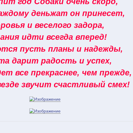
ит год Собаки очень скоро,
аждому деньжат он принесет,
ровья и веселого задора,
ания идти всегда вперед!
тся пусть планы и надежды,
та дарит радость и успех,
ет все прекраснее, чем прежде,
везде звучит счастливый смех!