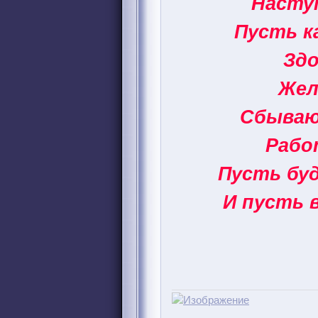
Наступ
Пусть к
Здо
Жел
Сбываю
Рабо
Пусть буд
И пусть 