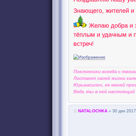
Знающего, жителей и
Желаю добра и з
тёплым и удачным и 
встреч!
Поклонники всегда с твои
Листают своей жизни кале
Юрьвасилич, не меняй про
Ведь ты в ней настоящий 
NATALOCHKA
» 30 дек 2017