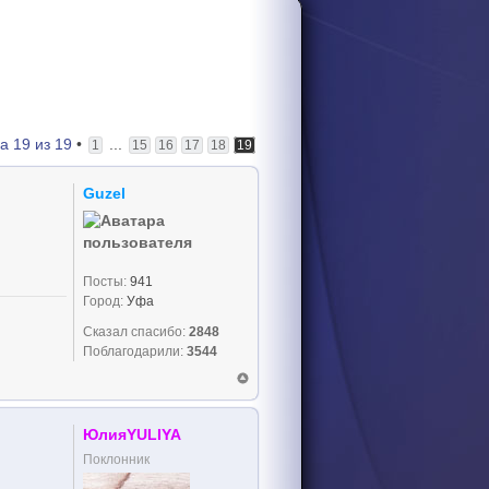
ца
19
из
19
•
...
1
15
16
17
18
19
Guzel
Посты:
941
Город:
Уфа
Сказал спасибо:
2848
Поблагодарили:
3544
ЮлияYULIYA
Поклонник