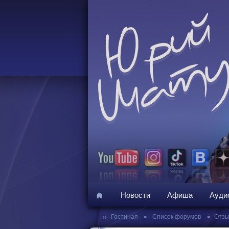
Новости
Афиша
Ауди
»
•
•
Гостиная
Список форумов
Отзы