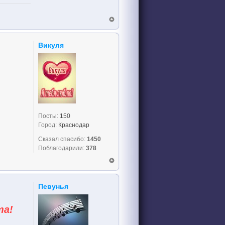
Викуля
Посты:
150
Город:
Краснодар
Сказал спасибо:
1450
Поблагодарили:
378
Певунья
та!