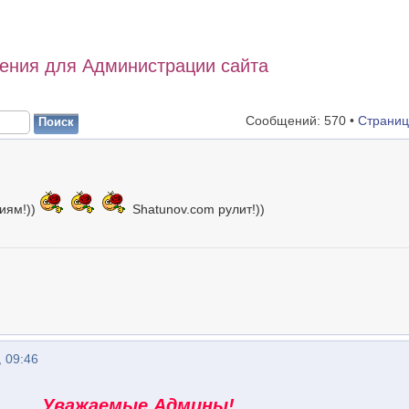
ения для Администрации сайта
Сообщений: 570 •
Страни
иям!))
Shatunov.com рулит!))
 09:46
Уважаемые Админы!