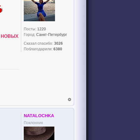
Посты:
1220
 новых
Город:
Санкт-Петербург
Сказал спасибо:
3026
Поблагодарили:
6380
NATALOCHKA
Поклонник