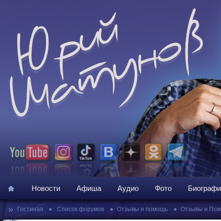
Новости
Афиша
Аудио
Фото
Биографи
»
•
•
•
Гостиная
Список форумов
Отзывы и помощь
Отзывы и По