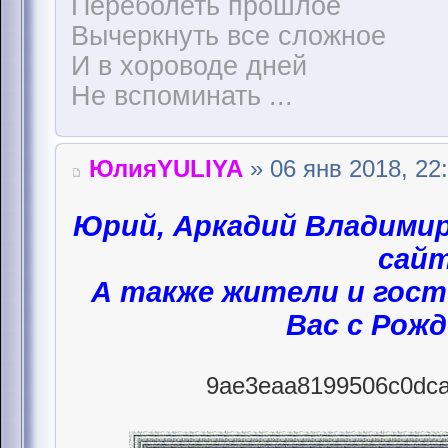
Переболеть прошлое
Вычеркнуть все сложное
И в хороводе дней
Не вспоминать ...
ЮлияYULIYA
» 06 янв 2018, 22
Юрий, Аркадий Владими
сайт
А также жители и гост
Вас с Рож
9ae3eaa8199506c0dca