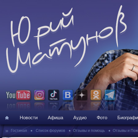
Новости
Афиша
Аудио
Фото
Биографи
»
•
•
•
Гостиная
Список форумов
Отзывы и помощь
Отзывы и По