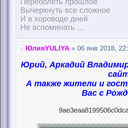
Переболеть прошлое
Вычеркнуть все сложное
И в хороводе дней
Не вспоминать ...
ЮлияYULIYA
» 06 янв 2018, 22
Юрий, Аркадий Владими
сайт
А также жители и гост
Вас с Рож
9ae3eaa8199506c0dca