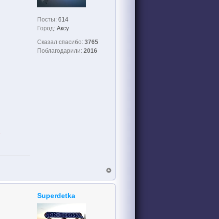
Посты:
614
Город:
Аксу
Сказал спасибо:
3765
Поблагодарили:
2016
!
Superdetka