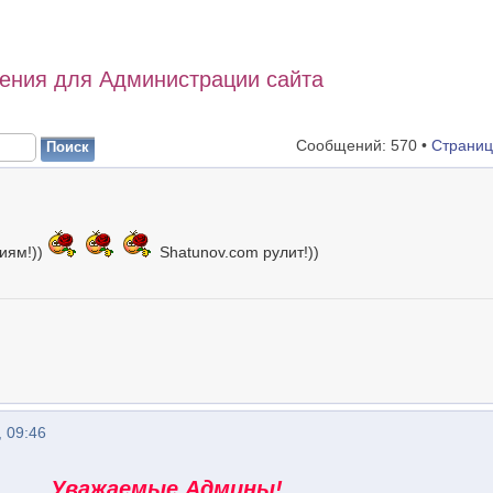
ения для Администрации сайта
Сообщений: 570 •
Страни
иям!))
Shatunov.com рулит!))
 09:46
Уважаемые Админы!