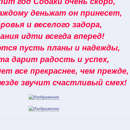
ит год Собаки очень скоро,
аждому деньжат он принесет,
ровья и веселого задора,
ания идти всегда вперед!
тся пусть планы и надежды,
та дарит радость и успех,
ет все прекраснее, чем прежде,
везде звучит счастливый смех!