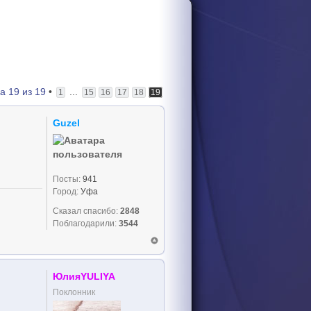
ца
19
из
19
•
...
1
15
16
17
18
19
Guzel
Посты:
941
Город:
Уфа
Сказал спасибо:
2848
Поблагодарили:
3544
ЮлияYULIYA
Поклонник