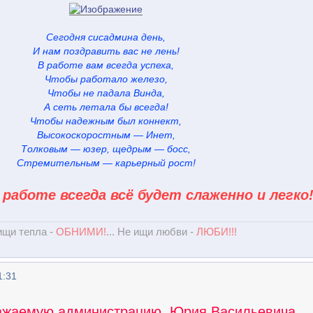
Сегодня сисадмина день,
И нам поздравить вас не лень!
В работе вам всегда успеха,
Чтобы работало железо,
Чтобы не падала Винда,
А сеть летала бы всегда!
Чтобы надежным был коннект,
Высокоскоростным — Инет,
Толковым — юзер, щедрым — босс,
Стремительным — карьерный рост!
 работе всегда всё будет слаженно и легко
 ищи тепла -
ОБНИМИ!
... Не ищи любви -
ЛЮБИ!!!
1:31
ажаемую администрацию, Юрия Васильевича,