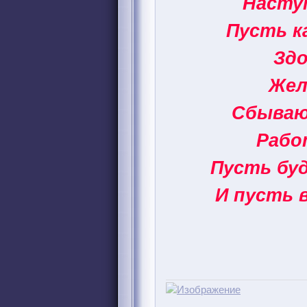
Наступ
Пусть к
Здо
Жел
Сбываю
Рабо
Пусть буд
И пусть 