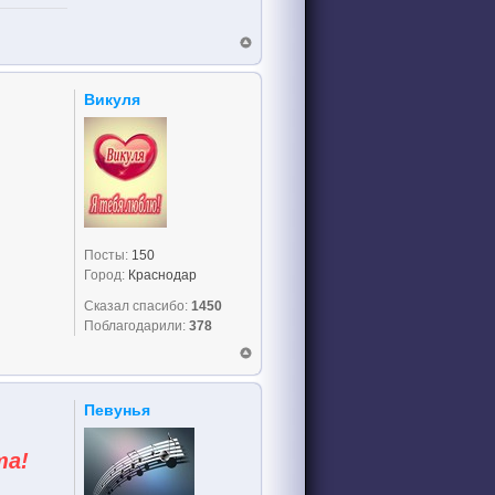
Викуля
Посты:
150
Город:
Краснодар
Сказал спасибо:
1450
Поблагодарили:
378
Певунья
та!