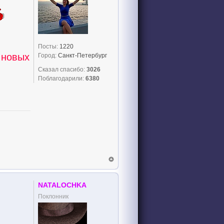
Посты:
1220
 новых
Город:
Санкт-Петербург
Сказал спасибо:
3026
Поблагодарили:
6380
NATALOCHKA
Поклонник