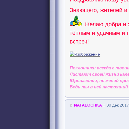
Знающего, жителей и
Желаю добра и з
тёплым и удачным и 
встреч!
Поклонники всегда с твои
Листают своей жизни кале
Юрьвасилич, не меняй про
Ведь ты в ней настоящий 
NATALOCHKA
» 30 дек 2017