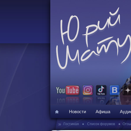
Новости
Афиша
Ауди
»
•
•
Гостиная
Список форумов
Отзы