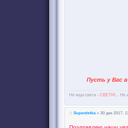
Пусть у Вас в
Не ищи света -
СВЕТИ!
... Не
Superdetka
» 30 дек 2017, 1
Поздравляю нашу ув