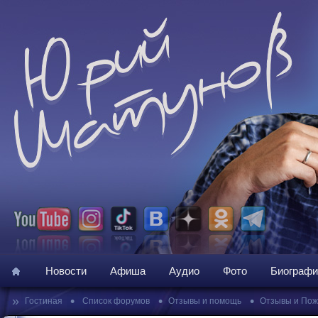
Новости
Афиша
Аудио
Фото
Биографи
»
•
•
•
Гостиная
Список форумов
Отзывы и помощь
Отзывы и По