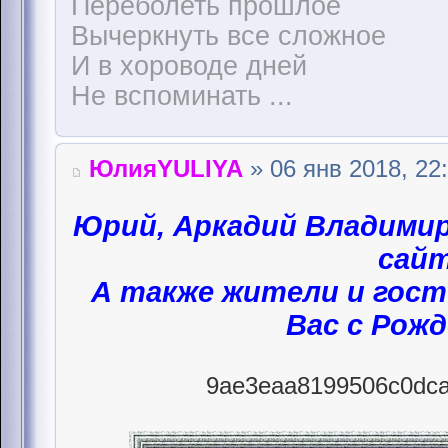
Переболеть прошлое
Вычеркнуть все сложное
И в хороводе дней
Не вспоминать ...
ЮлияYULIYA
» 06 янв 2018, 22
Юрий, Аркадий Владими
сайт
А также жители и гост
Вас с Рож
9ae3eaa8199506c0dca