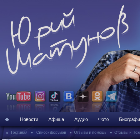
Новости
Афиша
Аудио
Фото
Биографи
»
•
•
•
Гостиная
Список форумов
Отзывы и помощь
Отзывы и По