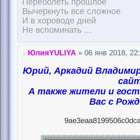
Переболеть прошлое
Вычеркнуть все сложное
И в хороводе дней
Не вспоминать ...
ЮлияYULIYA
» 06 янв 2018, 22
Юрий, Аркадий Владими
сайт
А также жители и гост
Вас с Рож
9ae3eaa8199506c0dca