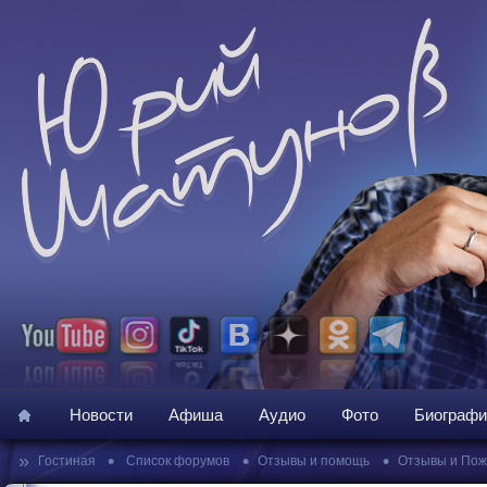
Новости
Афиша
Аудио
Фото
Биографи
»
•
•
•
Гостиная
Список форумов
Отзывы и помощь
Отзывы и По