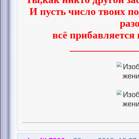
И пусть число твоих п
раз
всё прибавляется 
_____________