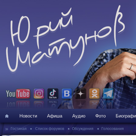
Новости
Афиша
Аудио
Фото
Биографи
»
•
•
•
Гостиная
Список форумов
Обсуждения
Голосования