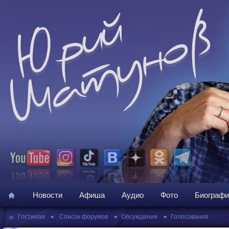
Новости
Афиша
Аудио
Фото
Биографи
»
•
•
•
Гостиная
Список форумов
Обсуждения
Голосования