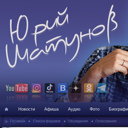
Новости
Афиша
Аудио
Фото
Биографи
»
•
•
•
Гостиная
Список форумов
Обсуждения
Голосования