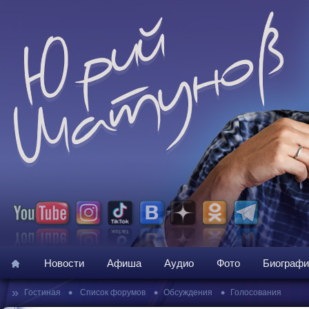
Новости
Афиша
Аудио
Фото
Биографи
»
•
•
•
Гостиная
Список форумов
Обсуждения
Голосования