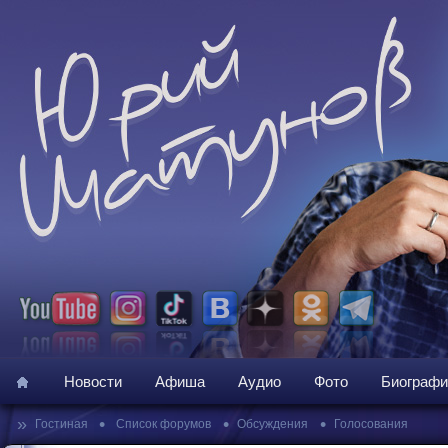
Новости
Афиша
Аудио
Фото
Биографи
»
•
•
•
Гостиная
Список форумов
Обсуждения
Голосования