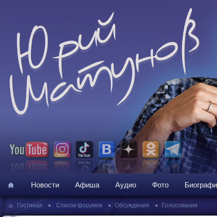
Новости
Афиша
Аудио
Фото
Биографи
»
•
•
•
Гостиная
Список форумов
Обсуждения
Голосования