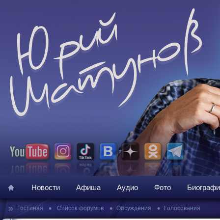
Новости
Афиша
Аудио
Фото
Биографи
»
•
•
•
Гостиная
Список форумов
Обсуждения
Голосования