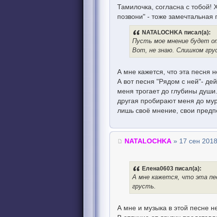
Тамилочка, согласна с тобой! 
позвони" - тоже замечтальная 
NATALOCHKA писал(а):
Пусть мое мнение будет от
Вот, не знаю. Слишком гру
А мне кажется, что эта песня н
А вот песня "Рядом с ней"- де
меня трогает до глубины души. 
другая пробирают меня до мур
лишь своё мнение, свои предпо
NATALOCHKA
» 17 сен 2018
Елена0603 писал(а):
А мне кажется, что эта пе
грусть.
А мне и музыка в этой песне 