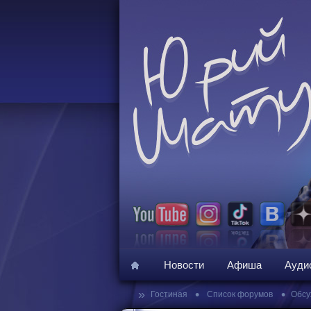
Новости
Афиша
Ауди
»
•
•
Гостиная
Список форумов
Обсу