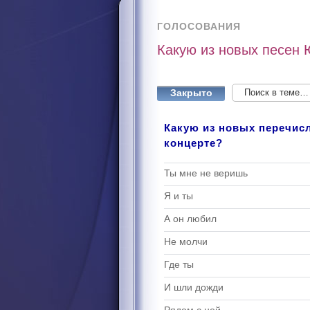
ГОЛОСОВАНИЯ
Какую из новых песен 
Закрыто
Какую из новых перечис
концерте?
Ты мне не веришь
Я и ты
А он любил
Не молчи
Где ты
И шли дожди