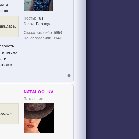
ми и
есню!
Посты:
781
Город:
Барнаул
авилась.
Сказал спасибо:
5950
Поблагодарили:
3140
 грусть.
эта песня
та и
зываем
NATALOCHKA
Поклонник
зывает