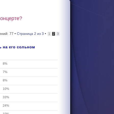
концерте?
ний: 77 •
Страница
2
из
3
•
1
2
3
 на его сольном
8%
7%
8%
10%
33%
24%