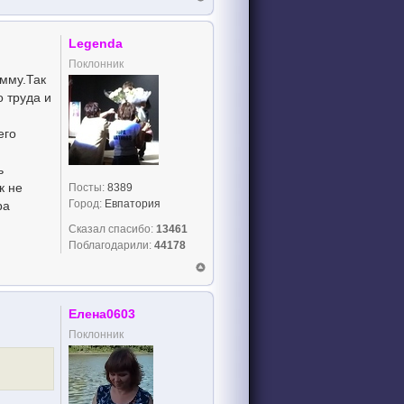
Legenda
Поклонник
амму.Так
о труда и
его
ь
к не
Посты:
8389
Город:
Евпатория
ра
Сказал спасибо:
13461
Поблагодарили:
44178
Елена0603
Поклонник