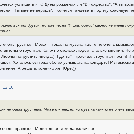
Хочется услышать и "С Днём рождения", и "В Рождество". "А ты возь
песня. "Ты мне не веришь"... хочется танцевать под эту красивую п
личаться от других, но мне песня "И шли дожди" как-то не очень понр
стная.
е очень грустная. Может - текст, но музыка как-то не очень вызывает
йствительно грустная. Конечно сколько людей- столько мнений. Но 
Люблю погрустить иногда.) "Где-ты" - красивая, грустная песня! И 
ашек! Хотелось бы тоже обе их услышать на концерте! Мы высска
чтения. А решать, конечно же, Юре.))
, 12:16
сня не очень грустная. Может - текст, но музыка как-то не очень вы
не очень нравится. Монотонная и меланхоличная.