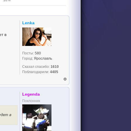
10%
Lenka
ет в
Посты:
580
Город:
Ярославль
Сказал спасибо:
1610
Поблагодарили:
4405
Legenda
Поклонник
удет в