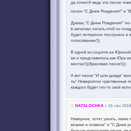
да,точно!А ведь эта песня тож
песен-"С Днем Рождения!" и "
Думаю,"С Днем Рождения!" по-
в записках писать,чтоб он поз
будет интересно послушать в 
голосованию!))
В одной из соцсети,на Юриной
ее и представилось,как Юра е
местах!)))Красивая песня!)))
А вот песня "И шли дожди" во
ты".Невероятно чувственные пе
каждого будет что-то своё всп
NATALOCHKA
» 16 сен 2018
Наверное, хотят узнать, каки
возьми и позвони" и "С Днем р
больше новогодняя песня, не 