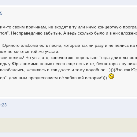
05
ким-то своим причинам, не входят в ту или иную концертную прогр
стол". Несправедливо забытые. А ведь сколько было и в них вложен
Юриного альбома есть песни, которые так ни разу и не пелись на 
мом не хочется той же участи.
сни пелись! Но увы, это, конечно же, нереально.Тогда длительност
едь у Юры помимо новых песен еще есть и те, без которых ну ника
влюблялись, женились и так далее и тому подобное...))))Это как Ю
чер", длинным предисловием её забавной истории!)))
0:23