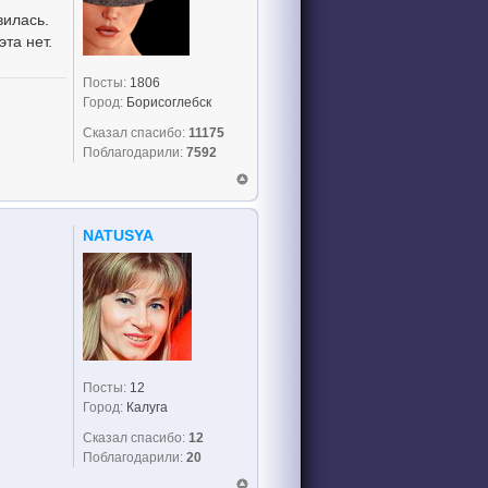
вилась.
эта нет.
Посты:
1806
Город:
Борисоглебск
Сказал спасибо:
11175
Поблагодарили:
7592
NATUSYA
Посты:
12
Город:
Калуга
Сказал спасибо:
12
Поблагодарили:
20