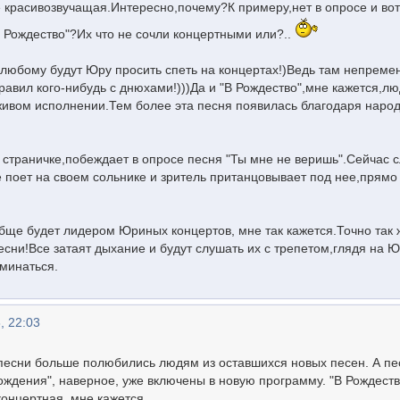
е красивозвучащая.Интересно,почему?К примеру,нет в опросе и вот
В Рождество"?Их что не сочли концертными или?..
любому будут Юру просить спеть на концертах!)Ведь там непреме
дравил кого-нибудь с днюхами!)))Да и "В Рождество",мне кажется,л
живом исполнении.Тем более эта песня появилась благодаря наро
 страничке,побеждает в опросе песня "Ты мне не веришь".Сейчас
е поет на своем сольнике и зритель пританцовывает под нее,прямо
обще будет лидером Юриных концертов, мне так кажется.Точно так 
сни!Все затаят дыхание и будут слушать их с трепетом,глядя на Ю
оминаться.
, 22:03
е песни больше полюбились людям из оставшихся новых песен. А пе
ождения", наверное, уже включены в новую программу. "В Рождеств
концертная, мне кажется.