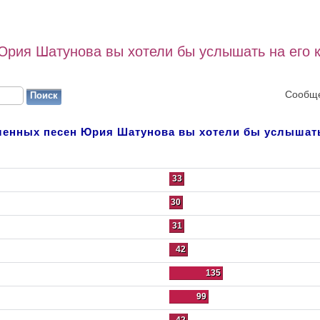
Юрия Шатунова вы хотели бы услышать на его 
Сообще
ленных песен Юрия Шатунова вы хотели бы услышать
33
30
31
42
135
99