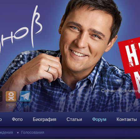
Сейчас посетителе
о
Фото
Биография
Статьи
Форум
Контакты
•
ждения
Голосования