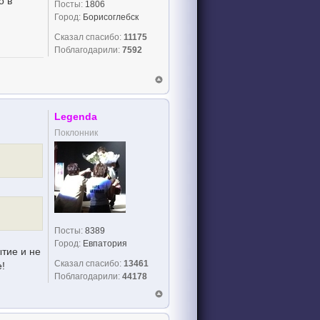
о в
Посты:
1806
Город:
Борисоглебск
Сказал спасибо:
11175
Поблагодарили:
7592
Legenda
Поклонник
Посты:
8389
Город:
Евпатория
ытие и не
Сказал спасибо:
13461
!
Поблагодарили:
44178