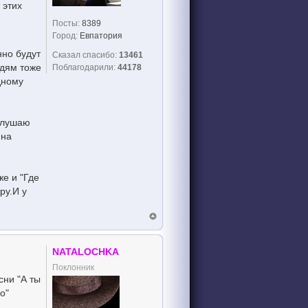
 этих
Посты:
8389
Город:
Евпатория
нно будут
Сказал спасибо:
13461
юдям тоже
Поблагодарили:
44178
дному
 слушаю
 на
же и "Где
ру.И у
NATALOCHKA
Поклонник
сни "А ты
о"