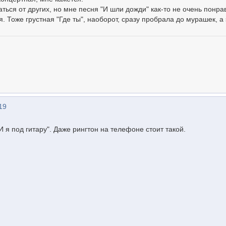
ться от других, но мне песня "И шли дожди" как-то не очень понра
. Тоже грустная "Где ты", наоборот, сразу пробрала до мурашек, а 
19
И я под гитару". Даже рингтон на телефоне стоит такой.