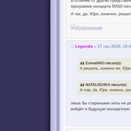
В отличие от других представл
программе концерта 50\50 песе
А так, да, Юре, конечно, реша
Legenda
» 17 сен 2018, 16:
Елена0603 писал(а):
А решать, конечно же, Юре.
NATALOCHKA писал(а):
А так, да, Юре, конечно, р
лишь бы старенькие хиты не ре
войдёт в будущую концертную 