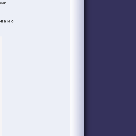
ние
ва и с