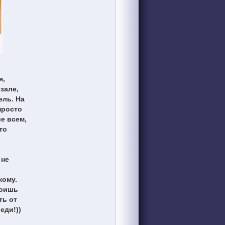
я,
зале,
ель. На
просто
е всем,
то
 не
кому.
тоишь
ть от
еди!))