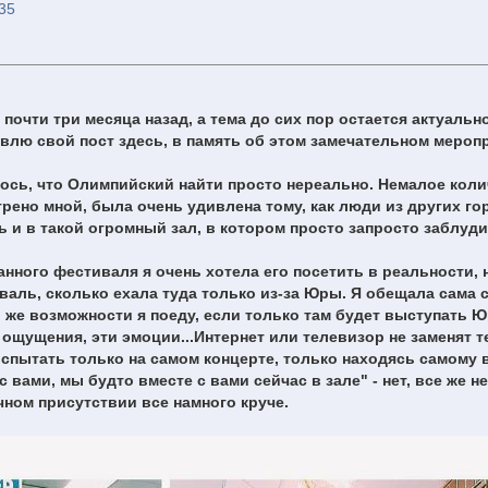
35
очти три месяца назад, а тема до сих пор остается актуальн
тавлю свой пост здесь, в память об этом замечательном мероп
алось, что Олимпийский найти просто нереально. Немалое кол
ено мной, была очень удивлена тому, как люди из других го
ь и в такой огромный зал, в котором просто запросто заблуд
анного фестиваля я очень хотела его посетить в реальности, 
валь, сколько ехала туда только из-за Юры. Я обещала сама 
й же возможности я поеду, если только там будет выступать Ю
ощущения, эти эмоции...Интернет или телевизор не заменят т
пытать только на самом концерте, только находясь самому в
 вами, мы будто вместе с вами сейчас в зале" - нет, все же не
чном присутствии все намного круче.