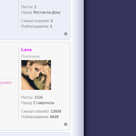
Посты:
2
Город:
Ростов-на-Дону
Сказал спасибо:
0
Поблагодарили:
1
Lana
Поклонник
нужен
Посты:
1536
Город:
Ставрополь
Сказал спасибо:
13930
Поблагодарили:
6028