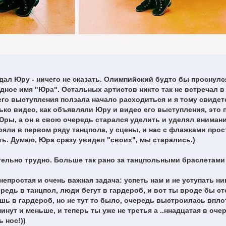
дал Юру - ничего не сказать. Олимпийский будто бы проснулс
дное имя "Юра". Остальных артистов никто так не встречал в 
 его выступления ползала начало расходиться и я тому свидет
ко видео, как объявляли Юру и видео его выступления, это 
Юры, а он в свою очередь старался уделить и уделял внимани
ояли в первом ряду танцпола, у сцены, и нас с флажками прос
ь. Думаю, Юра сразу увидел "своих", мы старались.)
ельно трудно. Больше так рано за танцпольными браслетами
епростая и очень важная задача: успеть нам и не уступать ни
редь в танцпол, люди бегут в гардероб, и вот ты вроде бы с
ешь в гардероб, но не тут то было, очередь выстроилась впло
инут и меньше, и теперь ты уже не третья а ..ннадцатая в очер
 нос!))