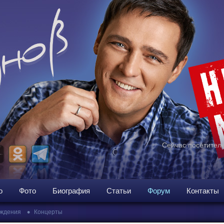
Сейчас посетителе
о
Фото
Биография
Статьи
Форум
Контакты
•
ждения
Концерты