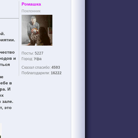
Ромашка
Поклонник
ой.
риятии.
ичество
Посты:
5227
родов и
Город:
Уфа
иться
Сказал спасибо:
4593
Поблагодарили:
16222
не
себе в
ра. И
ех
 зале.
т, это