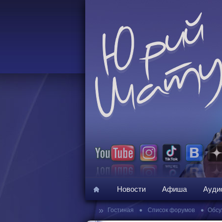
Новости
Афиша
Ауди
»
•
•
Гостиная
Список форумов
Обсу