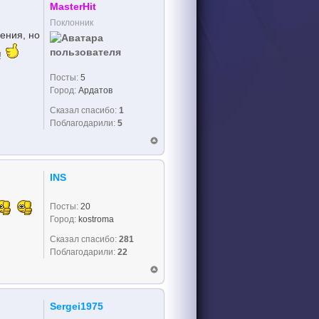
MasterHit
Поклонник
ения, но
!
Посты:
5
Город:
Ардатов
Сказал спасибо:
1
Поблагодарили:
5
INS
Посты:
20
Город:
kostroma
Сказал спасибо:
281
Поблагодарили:
22
Sergei1975