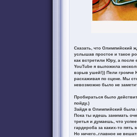
Сказать, что Олимпийский ж
услышав простое и такое ро
как встретили Юру, а после
YouTube я выложила несколь
взрыв ушей!)) Пели громче 
расхаживая по сцене. Мы ст
невозможно было не заметит
Пробираться было действит
пойду.)
Зайдя в Олимпийский была н
Пока ты идешь занимать оче
третья и думаешь, что успе
гардероба за каких-то пять м
Но ничего..главное не вешать