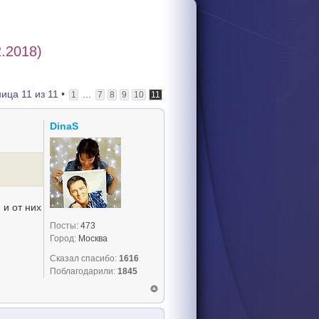
.2018)
ница
11
из
11
•
...
1
7
8
9
10
11
DinaS
 и от них
Посты:
473
Город:
Москва
Сказал спасибо:
1616
Поблагодарили:
1845