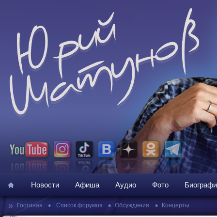
Новости
Афиша
Аудио
Фото
Биографи
»
•
•
•
Гостиная
Список форумов
Обсуждения
Концерты