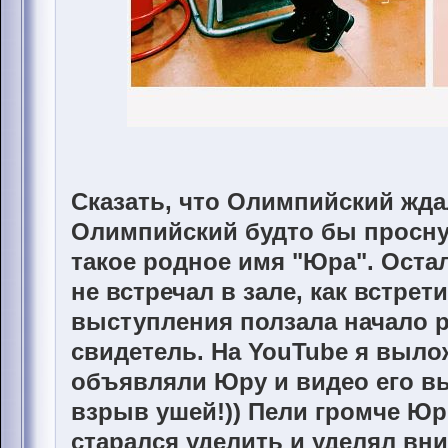
Сказать, что Олимпийский ждал
Олимпийский будто бы просну
такое родное имя "Юра". Оста
не встречал в зале, как встрет
выступления ползала начало р
свидетель. На YouTube я выло
объявляли Юру и видео его вы
взрыв ушей!)) Пели громче Юр
старался уделить и уделял вн