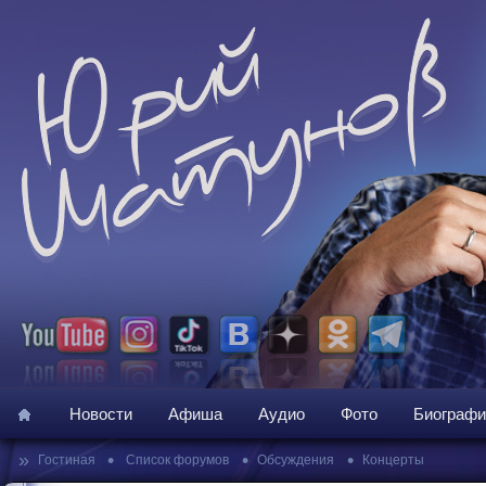
Новости
Афиша
Аудио
Фото
Биографи
»
•
•
•
Гостиная
Список форумов
Обсуждения
Концерты