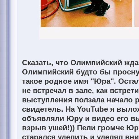
Сказать, что Олимпийский ждал
Олимпийский будто бы просну
такое родное имя "Юра". Оста
не встречал в зале, как встрет
выступления ползала начало р
свидетель. На YouTube я выло
объявляли Юру и видео его вы
взрыв ушей!)) Пели громче Юр
старался уделить и уделял вн