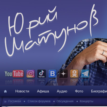
Новости
Афиша
Аудио
Фото
Биографи
»
•
•
•
Гостиная
Список форумов
Обсуждения
Концерты