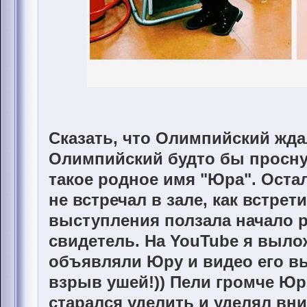
Сказать, что Олимпийский ждал
Олимпийский будто бы просну
такое родное имя "Юра". Оста
не встречал в зале, как встрет
выступления ползала начало р
свидетель. На YouTube я выло
объявляли Юру и видео его вы
взрыв ушей!)) Пели громче Юр
старался уделить и уделял вн