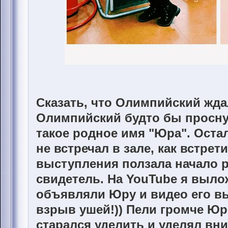
Сказать, что Олимпийский ждал
Олимпийский будто бы просну
такое родное имя "Юра". Оста
не встречал в зале, как встрет
выступления ползала начало р
свидетель. На YouTube я выло
объявляли Юру и видео его вы
взрыв ушей!)) Пели громче Юр
старался уделить и уделял вн