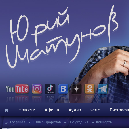
Новости
Афиша
Аудио
Фото
Биографи
»
•
•
•
Гостиная
Список форумов
Обсуждения
Концерты