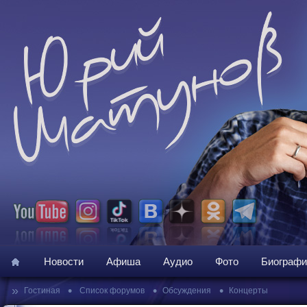
Новости
Афиша
Аудио
Фото
Биографи
»
•
•
•
Гостиная
Список форумов
Обсуждения
Концерты