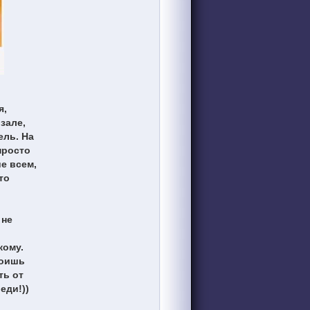
я,
зале,
ель. На
просто
е всем,
то
 не
кому.
тоишь
ть от
еди!))