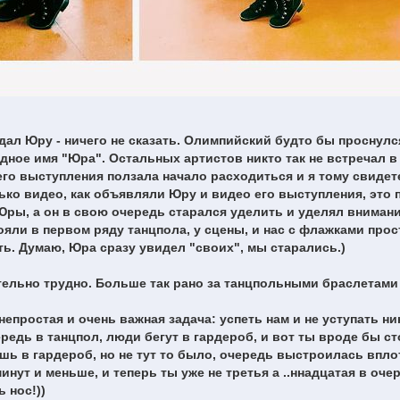
дал Юру - ничего не сказать. Олимпийский будто бы проснулс
дное имя "Юра". Остальных артистов никто так не встречал в 
 его выступления ползала начало расходиться и я тому свидет
ко видео, как объявляли Юру и видео его выступления, это 
Юры, а он в свою очередь старался уделить и уделял внимани
ояли в первом ряду танцпола, у сцены, и нас с флажками прос
ь. Думаю, Юра сразу увидел "своих", мы старались.)
ельно трудно. Больше так рано за танцпольными браслетами
епростая и очень важная задача: успеть нам и не уступать ни
редь в танцпол, люди бегут в гардероб, и вот ты вроде бы с
ешь в гардероб, но не тут то было, очередь выстроилась впло
инут и меньше, и теперь ты уже не третья а ..ннадцатая в очер
 нос!))