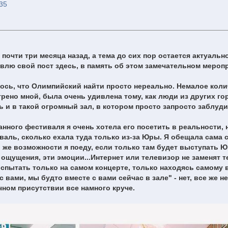
35
очти три месяца назад, а тема до сих пор остается актуальн
тавлю свой пост здесь, в память об этом замечательном мероп
алось, что Олимпийский найти просто нереально. Немалое кол
ено мной, была очень удивлена тому, как люди из других го
ь и в такой огромный зал, в котором просто запросто заблуд
анного фестиваля я очень хотела его посетить в реальности, 
валь, сколько ехала туда только из-за Юры. Я обещала сама 
й же возможности я поеду, если только там будет выступать Ю
ощущения, эти эмоции...Интернет или телевизор не заменят т
пытать только на самом концерте, только находясь самому в
 вами, мы будто вместе с вами сейчас в зале" - нет, все же не
чном присутствии все намного круче.