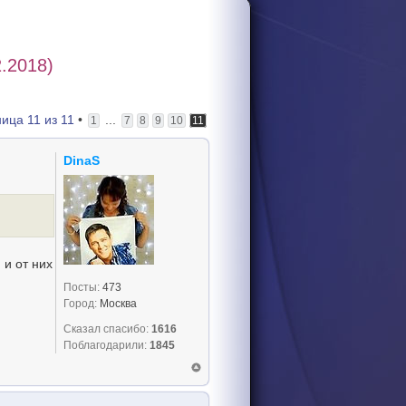
.2018)
ница
11
из
11
•
...
1
7
8
9
10
11
DinaS
 и от них
Посты:
473
Город:
Москва
Сказал спасибо:
1616
Поблагодарили:
1845