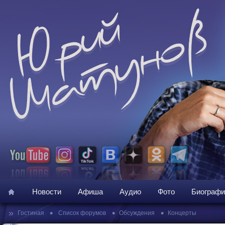
Новости
Афиша
Аудио
Фото
Биографи
»
•
•
•
Гостиная
Список форумов
Обсуждения
Концерты