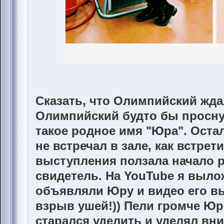
Сказать, что Олимпийский ждал
Олимпийский будто бы просну
такое родное имя "Юра". Оста
не встречал в зале, как встрет
выступления ползала начало р
свидетель. На YouTube я выло
объявляли Юру и видео его вы
взрыв ушей!)) Пели громче Юр
старался уделить и уделял вн