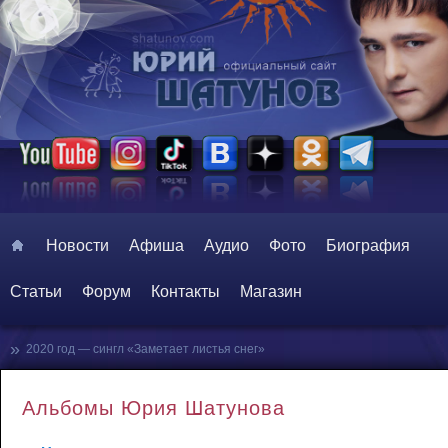
Главное меню
Перейти к основному содержимому
Перейти к дополнительному содержимому
Новости
Афиша
Аудио
Фото
Биография
Статьи
Форум
Контакты
Магазин
»
2020 год — сингл «Заметает листья снег»
Альбомы Юрия Шатунова