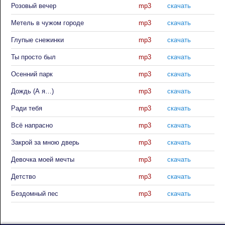
Розовый вечер
mp3
скачать
Метель в чужом городе
mp3
скачать
Глупые снежинки
mp3
скачать
Ты просто был
mp3
скачать
Осенний парк
mp3
скачать
Дождь (А я…)
mp3
скачать
Ради тебя
mp3
скачать
Всё напрасно
mp3
скачать
Закрой за мною дверь
mp3
скачать
Девочка моей мечты
mp3
скачать
Детство
mp3
скачать
Бездомный пес
mp3
скачать