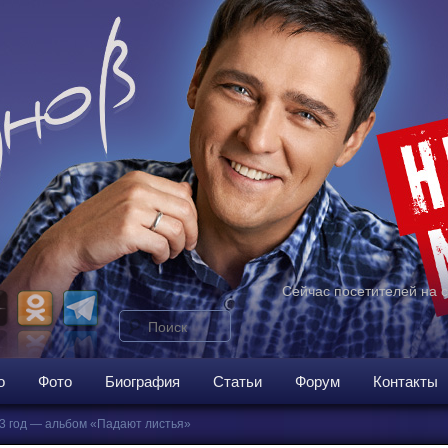
Сейчас посетителей на 
Поиск
ому
о
Фото
Биография
Статьи
Форум
Контакты
3 год — альбом «Падают листья»