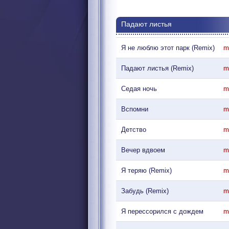
Падают листья
Я не люблю этот парк (Remix)
m
Падают листья (Remix)
m
Седая ночь
m
Вспомни
m
Детство
m
Вечер вдвоем
m
Я теряю (Remix)
m
Забудь (Remix)
m
Я перессорился с дождем
m