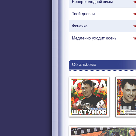
Вечер холодной зимы
m
Твой дневник
m
Фенечка
m
Медленно уходит осень
m
Об альбоме