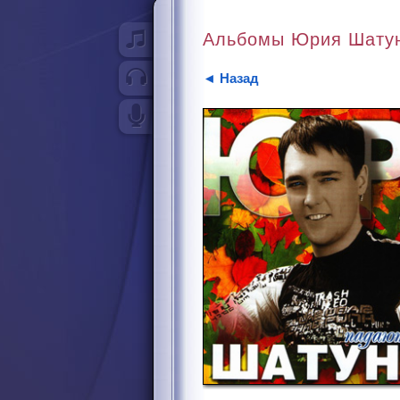
<
Альбомы Юрия Шату
Дискография
0
Песни
◄ Назад
9
Интервью