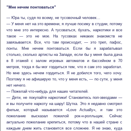
”Мне нечем понтоваться”
— Юра ты, судя по всему, не тусовочный человек…
— У меня нет на это времени, я лучше посижу в студии, потому
что мне это интересно. А тусоваться, бухать, наркотики и все
такое — это не мое. На тусовках никаких знакомств не
завязывается. Все, что там происходит, — это треп, пафос,
понты. Мне нечем понтоваться. Если бы я зарабатывал
столько, сколько артисты на Западе, если бы у меня была дача
в 8 этажей с залом игровых автоматов и бассейном в 70
метров, тогда я бы мог гордиться тем, что я сам это заработал.
Но мне здесь нечем гордиться. Я не добился того, чего хочу.
Поэтому я не афиширую то, что у меня есть, — по сути, у меня
нет ничего.
— Пожелай что-нибудь для наших читателей.
— Дети, не покупайте наркотики! Становитесь поп-звездами —
и вы получите наркоту на шару! Шутка. Это я недавно смотрел
фильм, который называется «Love Actually», и там это
пожелание высказал пожилой рок-н-ролльщик. Сейчас
актуально пожелание крепиться, потому что в нашей стране с
каждым днем жить становится все сложнее. Я не знаю, куда