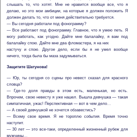
слышать то, что хотят. Мне не нравится вообще все, что я
делаю, но это мои амбиции, на которые я должен положить Я
должен делать то, что от меня действительно требуется.
— Вы сегодня работали под фонограмму?
— Все работают под фонограмму. Главное, что я умею петь. Я
могу работать, как угодно. Дайте мне балалайку, я вам под
балалайку спою. Дайте мне два фломастера, я на них
настучу и спою. Другое дело, если бы я не умел вообще
ничего, тогда была бы маза задумываться.
Защитите Шатунова!
— Юр, ты сегодня со сцены про невест сказал для красного
словца?
— Где-то доля правды в этом есть, маленькая, но есть.
Впрочем, свою невесту я уже нашел. Вышла девчушка — такая
симпатичная, ужас! Перспективная — вот в чем дело…
— А своей девчушкой не хочется обзавестись?
— Всему свое время. Я не тороплю события. Время точно
наступит.
— 30 лет — это все-таки, определенный жизненный рубеж для
мужчины…