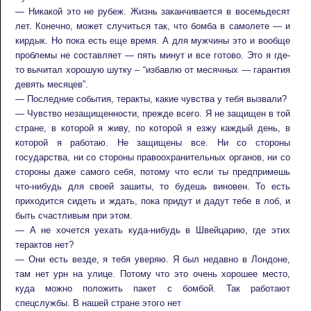
— Никакой это не рубеж. Жизнь заканчивается в восемьдесят
лет. Конечно, может случиться так, что бомба в самолете — и
кирдык. Но пока есть еще время. А для мужчины это и вообще
проблемы не составляет — пять минут и все готово. Это я где-
то вычитал хорошую шутку – “избавлю от месячных — гарантия
девять месяцев”.
— Последние события, теракты, какие чувства у тебя вызвали?
— Чувство незащищенности, прежде всего. Я не защищен в той
стране, в которой я живу, по которой я езжу каждый день, в
которой я работаю. Не защищены все. Ни со стороны
государства, ни со стороны правоохранительных органов, ни со
стороны даже самого себя, потому что если ты предпримешь
что-нибудь для своей зашиты, то будешь виновен. То есть
приходится сидеть и ждать, пока придут и дадут тебе в лоб, и
быть счастливым при этом.
— А не хочется уехать куда-нибудь в Швейцарию, где этих
терактов нет?
— Они есть везде, я тебя уверяю. Я был недавно в Лондоне,
там нет урн на улице. Потому что это очень хорошее место,
куда можно положить пакет с бомбой. Так работают
спецслужбы. В нашей стране этого нет