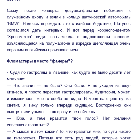
Сразу после концерта девушки-фанатки побежали к
служебному входу и взяли в кольцо шатуновский автомобиль
“BMW”. Надеясь переждать это стихийное бедствие, Шатунов
согласился дать интервью. И вот перед корреспондентом
“Хронометра” сидит поп-легенда с подростковым голосом,
изъясняющаяся на полужаргоне и изредка щеголяющая очень
хорошим английским произношением.
Фломастеры вместо “фанеры”?
- Судя по гастролям в Иванове, как будто не было десяти лет
молчания…
— Что значит — не было? Они были. Я не уходил из шоу-
бизнеса, я просто перестал гастролировать. Аудитория, может,
и изменилась, мне-то особо не видно. В меня на сцене пушка
светит, я вижу только впереди сидящих. Восторженно они
смотрят или уныло — так сразу и не поймешь.
— Юра, а тебе нравится твой голос? Нет желания
совершенствоваться?
— А смысл в этом какой? То, что нравится мне, по сути никого
не интересует. Потому что есть ряд людей, которые хотят