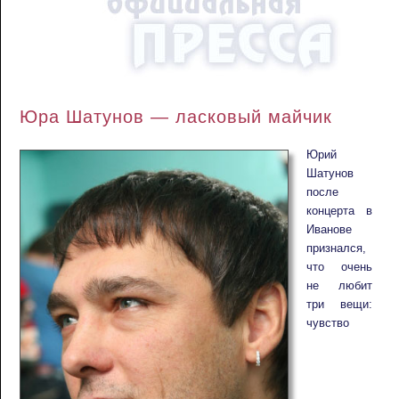
Юра Шатунов — ласковый майчик
Юрий
Шатунов
после
концерта в
Иванове
признался,
что очень
не любит
три вещи:
чувство