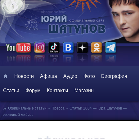
Главное меню
Перейти к основному содержимому
Перейти к дополнительному содержимому
Новости
Афиша
Аудио
Фото
Биография
Статьи
Форум
Контакты
Магазин
»
Официальные статьи
•
Пресса
•
Статьи 2004 — Юра Шатунов —
ласковый майчик