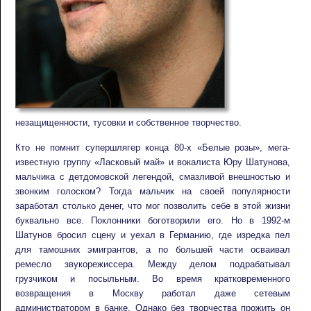
незащищенности, тусовки и собственное творчество.
Кто не помнит супершлягер конца 80-х «Белые розы», мeгa-
известную группу «Ласковый май» и вокалиста Юру Шатунова,
мальчика с детдомовской легендой, смазливой внешностью и
звонким голоском? Тогда мальчик на своей популярности
заработал столько денег, что мог позволить себе в этой жизни
буквально все. Поклонники боготворили его. Но в 1992-м
Шатунов бросил сцену и уехал в Германию, где изредка пел
для тамошних эмигрантов, а по большей части осваивал
ремесло звукорежиссера. Между делом подрабатывал
грузчиком и посыльным. Во время кратковременного
возвращения в Москву работал даже сетевым
администратором в банке. Однако без творчества прожить он