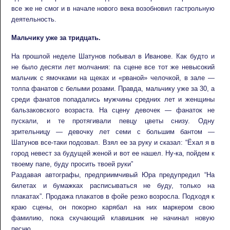
все же не смог и в начале нового века возобновил гастрольную
деятельность.
Мальчику уже за тридцать.
На прошлой неделе Шатунов побывал в Иванове. Как будто и
не было десяти лет молчания: па сцене все тот же невысокий
мальчик с ямочками на щеках и «рваной» челочкой, в зале —
толпа фанатов с белыми розами. Правда, мальчику уже за 30, а
среди фанатов попадались мужчины средних лет и женщины
бальзаковского возраста. На сцену девочек — фанаток не
пускали, и те протягивали певцу цветы снизу. Одну
зрительницу — девочку лет семи с большим бантом —
Шатунов все-таки подозвал. Взял ее за руку и сказал: “Ёхал я в
город невест за будущей женой и вот ее нашел. Ну-ка, пойдем к
твоему папе, буду просить твоей руки”
Раздавая автографы, предприимчивый Юра предупредил “На
билетах и бумажках расписываться не буду, только на
плакатах”. Продажа плакатов в фойе резко возросла. Подходя к
краю сцены, он покорно карябал на них маркером свою
фамилию, пока скучающий клавишник не начинал новую
песню.