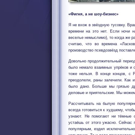
«Фигня, а не шоу-бизнес»
Я не вхож в звёздную тусовку. Вра
времени на это нет. Если ночи н
веселье немыслимо), то когда же 
считаю, что во времена «Ласко
производство псевдозвёзд поставле
Довольно продолжительный период
было немало взаимных упрёков и о
тоже нельзя. В конце концов, с
преодолели, раны залечили. Как 
было дано. Больше мы грязью др
деловые и приятельские. Мы можем 
Рассчитывать на былую популярно
всегда готовиться к худшему, чтоб
узнают. Не помогают ни тёмные о
устаёшь от этого ужасно. Сейчас 
популярным, ездил исключительно