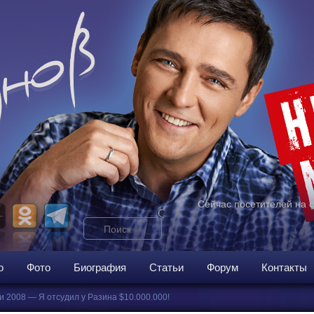
Сейчас посетителей на 
Поиск
ому
о
Фото
Биография
Статьи
Форум
Контакты
и 2008 — Я отсудил у Разина $10.000.000!