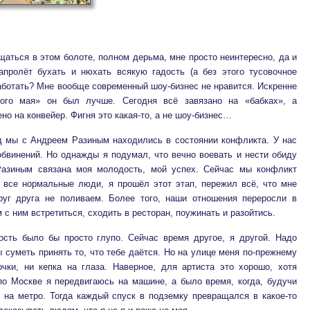
щаться в этом болоте, полном дерьма, мне просто неинтересно, да и
апролёт бухать и нюхать всякую гадость (а без этого тусовочное
работать? Мне вообще современный шоу-бизнес не нравится. Искренне
вого мая» он был лучше. Сегодня всё завязано на «бабках», а
но на конвейер. Фигня это какая-то, а не шоу-бизнес…
 мы с Андреем Разиным находились в состоянии конфликта. У нас
бвинений. Но однажды я подумал, что вечно воевать и нести обиду
 Разиным связана моя молодость, мой успех. Сейчас мы конфликт
и все нормальные люди, я прошёл этот этап, пережил всё, что мне
уг друга не поливаем. Более того, наши отношения переросли в
с ним встретиться, сходить в ресторан, поужинать и разойтись.
сть было бы просто глупо. Сейчас время другое, я другой. Надо
ы суметь принять то, что тебе даётся. Но на улице меня по-прежнему
чки, ни кепка на глаза. Наверное, для артиста это хорошо, хотя
по Москве я передвигаюсь на машине, а было время, когда, будучи
 на метро. Тогда каждый спуск в подземку превращался в какое-то