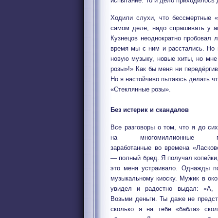
испытание. То и дело приходилось 
Ходили слухи, что бессмертные 
самом деле, надо спрашивать у а
Кузнецов неоднократно пробовал л
время мы с ним и расстались. Но 
новую музыку, новые хиты, но мне
розы»!» Как бы меня ни передёргив
Но я настойчиво пытаюсь делать чт
«Стеклянные розы».
Без истерик и скандалов
Все разговоры о том, что я до си
на многомиллионные гон
заработанные во времена «Ласков
— полный бред. Я получал копейки,
это меня устраивало. Однажды п
музыкальному киоску. Мужик в ок
увидел и радостно выдал: «А, 
Возьми деньги. Ты даже не предс
сколько я на тебе «бабла» скол