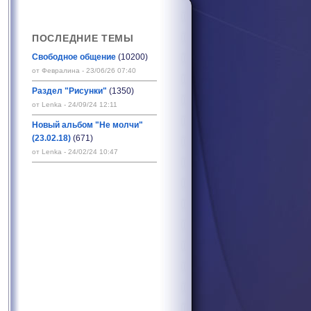
ПОСЛЕДНИЕ ТЕМЫ
Свободное общение
(10200)
от Февралина - 23/06/26 07:40
Раздел "Рисунки"
(1350)
от Lenka - 24/09/24 12:11
Новый альбом "Не молчи"
(23.02.18)
(671)
от Lenka - 24/02/24 10:47