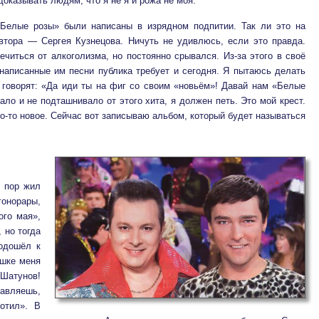
доказывать людям, что я не я и рожа не моя.
«Белые розы» были написаны в изрядном подпитии. Так ли это на
втора — Сергея Кузнецова. Ничуть не удивлюсь, если это правда.
ечиться от алкоголизма, но постоянно срывался. Из-за этого в своё
написанные им песни публика требует и сегодня. Я пытаюсь делать
 говорят: «Да иди ты на фиг со своим «новьём»! Давай нам «Белые
ало и не подташнивало от этого хита, я должен петь. Это мой крест.
о-то новое. Сейчас вот записываю альбом, который будет называться
х пор жил
орары,
ого мая»,
 но тогда
одошёл к
ошке меня
Шатунов!
тавляешь,
отил». В