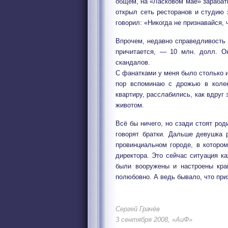
общем, на «Ласковом мае» зарабаты
открыл сеть ресторанов и студию 
говорил: «Никогда не признавайся,
Впрочем, недавно справедливость 
причитается, — 10 млн. долл. О
скандалов.
С фанатками у меня было столько и
пор вспоминаю с дрожью в колен
квартиру, расслабились, как вдруг
животом.
Всё бы ничего, но сзади стоят род
говорят братки. Дальше девушка 
провинциальном городе, в которо
директора. Это сейчас ситуация к
были вооружены и настроены кра
полюбовно. А ведь бывало, что при
Сергей Грачёв
3 сентября 2008, «АиФ»