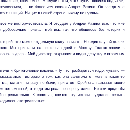
вали все, кроме меня. А слухи о том, что я купил особняк под Сочи,
звукозаписи, — не более чем сказки Андрея Разина. Он всегда мне
 что ты нищий. Нищие в нашей стране никому не нужны».
всё же восторжествовала. Я отсудил у Андрея Разина всё, что мне
н добровольно признал мой иск, так что обошлось без истерик и
сторий, что можно отдельную книгу написать. Но один случай до сих
ках. Мы приехали на несколько дней в Москву. Только зашли в
 звонок в дверь. Мой директор открывает и видит девушку с огромным
ители и бритоголовые пацаны. «Ну что, разбираться надо, чувак», —
рассказывает историю о том, как она залетела от меня в каком-то
м мы, кстати, ни разу не были, при этом Юрой она называет моего
ажется смешной, а тогда мы реально перепугались. Братки вроде бы
йне решительно. К счастью, кое-как эту историю удалось решить
ходилось отстреливаться.