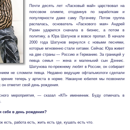
Почти десять лет «Ласковый май» царствовал на
попсовом олимпе, отодвинув по заработкам и
популярности даже саму Пугачеву. Потом группа
распалась, основатель «Ласкового мая» Андрей
Разин ударился сначала в бизнес, а потом в
политику, а Юра Шатунов и вовсе пропал. В начале
2000 года Шатунов вернулся с новыми песнями,
которые мгновенно стали хитами. Сейчас Юра живет
на две страны — Россию и Германию. За границей у
певца семья — жена и маленький сын Дэннис.
Шатунова по-прежнему любят в России, он собирает
ением не сломили певца. Недавно ведущие офтальмологи сделали
 зрение теперь у артиста в норме. Накануне юбилея мы позвонили
к он отметит свой день рождения.
сного мероприятия, — сказал «КП» именинник. Буду отмечать в
.
и себе в день рождения?
ок есть, работа есть, жить есть где, кушать есть что.