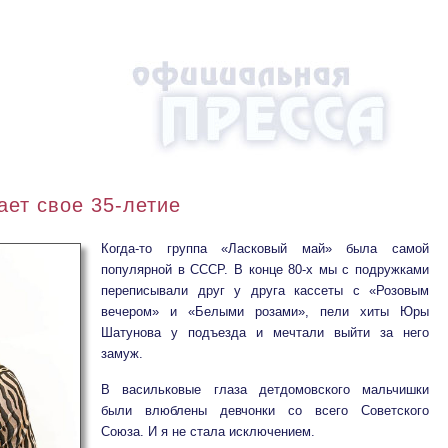
ет свое 35-летие
Когда-то группа «Ласковый май» была самой
популярной в СССР. В конце 80-х мы с подружками
переписывали друг у друга кассеты с «Розовым
вечером» и «Белыми розами», пели хиты Юры
Шатунова у подъезда и мечтали выйти за него
замуж.
В васильковые глаза детдомовского мальчишки
были влюблены девчонки со всего Советского
Союза. И я не стала исключением.