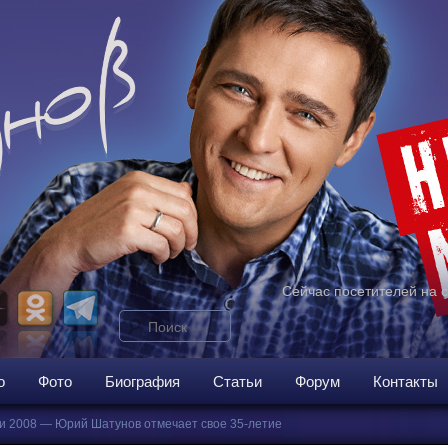
Сейчас посетителей на 
Поиск
ому
о
Фото
Биография
Статьи
Форум
Контакты
и 2008 — Юрий Шатунов отмечает свое 35-летие