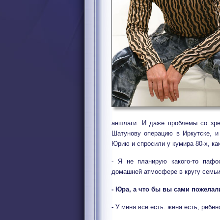
аншлаги. И даже проблемы со зр
Шатунову операцию в Иркутске, и
Юрию и спросили у кумира 80-х, ка
- Я не планирую какого-то пафо
домашней атмосфере в кругу семьи
- Юра, а что бы вы сами пожелал
- У меня все есть: жена есть, ребен