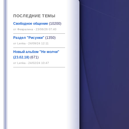
ПОСЛЕДНИЕ ТЕМЫ
Свободное общение
(10200)
от Февралина - 23/06/26 07:40
Раздел "Рисунки"
(1350)
от Lenka - 24/09/24 12:11
Новый альбом "Не молчи"
(23.02.18)
(671)
от Lenka - 24/02/24 10:47