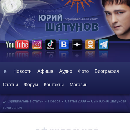
Главное меню
Перейти к основному содержимому
Перейти к дополнительному содержимому
Новости
Афиша
Аудио
Фото
Биография
Статьи
Форум
Контакты
Магазин
»
Официальные статьи
•
Пресса
•
Статьи 2009 — Сын Юрия Шатунова
тоже запел