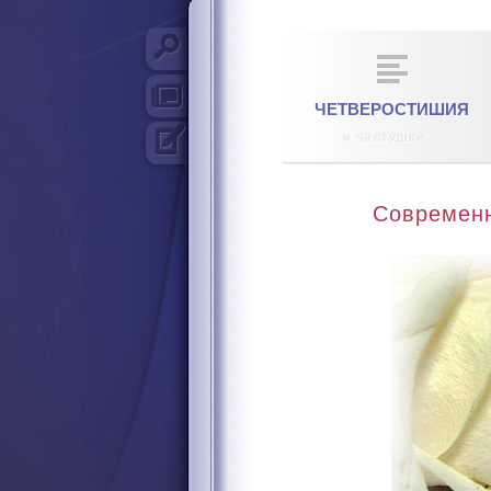
s
Биография
Z
a
Пресса
ЧЕТВЕРОСТИШИЯ
V
и частушки…
Стихотворения
Современн