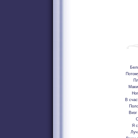
Бел
Потом
Пл
Маки
Ног
В счас
Поло
Визг
С
Я с
Луч