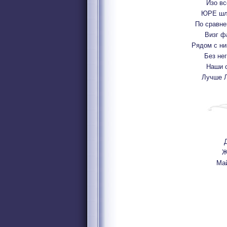
Изо вс
ЮРЕ шлю
По сравн
Визг ф
Рядом с ни
Без не
Наши с
Лучше Л
Д
Ж
Май