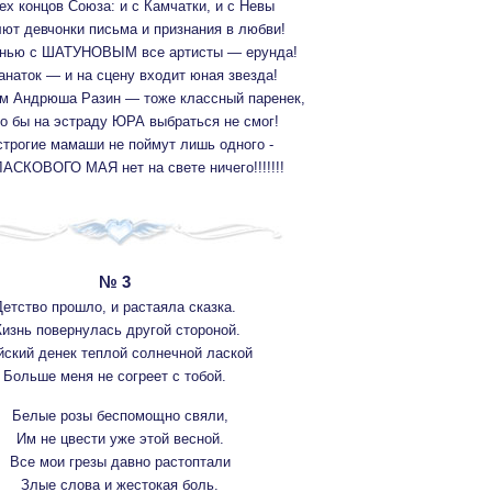
ех концов Союза: и с Камчатки, и с Невы
т девчонки письма и признания в любви!
енью с ШАТУНОВЫМ все артисты — ерунда!
анаток — и на сцену входит юная звезда!
м Андрюша Разин — тоже классный паренек,
го бы на эстраду ЮРА выбраться не смог!
трогие мамаши не поймут лишь одного -
АСКОВОГО МАЯ нет на свете ничего!!!!!!!
№ 3
етство прошло, и растаяла сказка.
изнь повернулась другой стороной.
ский денек теплой солнечной лаской
Больше меня не согреет с тобой.
Белые розы беспомощно свяли,
Им не цвести уже этой весной.
Все мои грезы давно растоптали
Злые слова и жестокая боль.