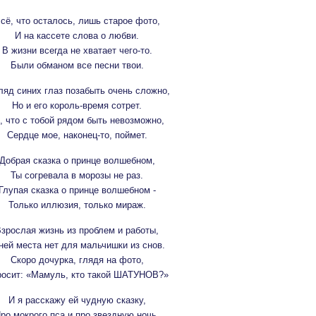
сё, что осталось, лишь старое фото,
И на кассете слова о любви.
В жизни всегда не хватает чего-то.
Были обманом все песни твои.
ляд синих глаз позабыть очень сложно,
Но и его король-время сотрет.
, что с тобой рядом быть невозможно,
Сердце мое, наконец-то, поймет.
Добрая сказка о принце волшебном,
Ты согревала в морозы не раз.
Глупая сказка о принце волшебном -
Только иллюзия, только мираж.
зрослая жизнь из проблем и работы,
ней места нет для мальчишки из снов.
Скоро дочурка, глядя на фото,
росит: «Мамуль, кто такой ШАТУНОВ?»
И я расскажу ей чудную сказку,
ро мокрого пса и про звездную ночь.