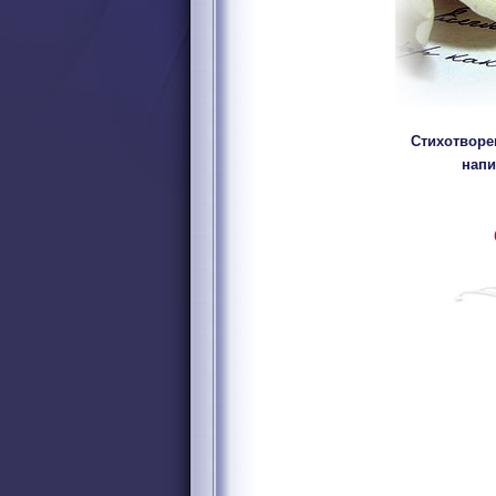
Стихотворе
напи