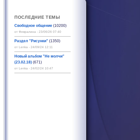
ПОСЛЕДНИЕ ТЕМЫ
Свободное общение
(10200)
от Февралина - 23/06/26 07:40
Раздел "Рисунки"
(1350)
от Lenka - 24/09/24 12:11
Новый альбом "Не молчи"
(23.02.18)
(671)
от Lenka - 24/02/24 10:47