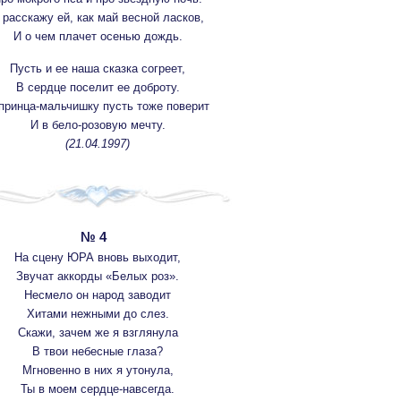
 расскажу ей, как май весной ласков,
И о чем плачет осенью дождь.
Пусть и ее наша сказка согреет,
В сердце поселит ее доброту.
принца-мальчишку пусть тоже поверит
И в бело-розовую мечту.
(21.04.1997)
№ 4
На сцену ЮРА вновь выходит,
Звучат аккорды «Белых роз».
Несмело он народ заводит
Хитами нежными до слез.
Скажи, зачем же я взглянула
В твои небесные глаза?
Мгновенно в них я утонула,
Ты в моем сердце-навсегда.