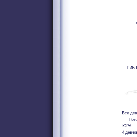
ГИБ 
Все дев
Пото
ЮРА — 
И девчо