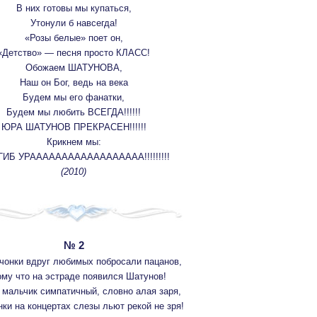
В них готовы мы купаться,
Утонули б навсегда!
«Розы белые» поет он,
«Детство» — песня просто КЛАСС!
Обожаем ШАТУНОВА,
Наш он Бог, ведь на века
Будем мы его фанатки,
Будем мы любить ВСЕГДА!!!!!!
ЮРА ШАТУНОВ ПРЕКРАСЕН!!!!!!
Крикнем мы:
ГИБ УРАААААААААААААААААА!!!!!!!!!
(2010)
№ 2
чонки вдруг любимых побросали пацанов,
му что на эстраде появился Шатунов!
мальчик симпатичный, словно алая заря,
нки на концертах слезы льют рекой не зря!